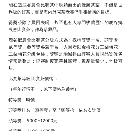
能在這鹿谷農會比賽茶中脫穎而出的優勝茶葉，不但是世
界級的好茶，更是海內外喝茶老饕們爭相搶購的目標。
得獎茶除了買回去喝，甚至也有人專門收藏歷年的鹿谷鄉
農會比賽茶，作為珍藏品。
鹿谷鄉農會比賽茶分級方式為︰採特等獎一名、頭等獎、
貳等獎、參等獎各若干名，入圍者以金梅花分三朵梅花、
二朵梅花分級包裝，獎額之增減得由評審人員視品質優劣
情形調整之；評審制度完善且嚴苛，致產量稀少，奇貨可
居。
比賽茶等級 比賽茶價格 ：
（每年行情不一，以下價格為參考）
特等獎－時價
頭等獎排名「頭等壹」至「頭等拾」依名次計價
頭等獎 －9000~12000元