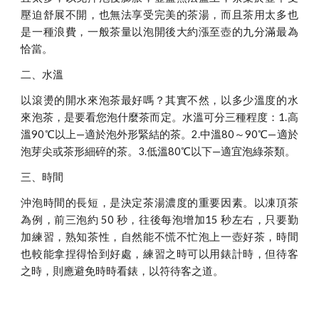
壓迫舒展不開，也無法享受完美的茶湯，而且茶用太多也
是一種浪費，一般茶量以泡開後大約漲至壺的九分滿最為
恰當。
二、水溫
以滾燙的開水來泡茶最好嗎？其實不然，以多少溫度的水
來泡茶，是要看您泡什麼茶而定。水溫可分三種程度：1.高
溫90℃以上—適於泡外形緊結的茶。2.中溫80～90℃—適於
泡芽尖或茶形細碎的茶。3.低溫80℃以下—適宜泡綠茶類。
三、時間
沖泡時間的長短，是決定茶湯濃度的重要因素。以凍頂茶
為例，前三泡約 50 秒，往後每泡增加15 秒左右，只要勤
加練習，熟知茶性，自然能不慌不忙泡上一壺好茶，時間
也較能拿捏得恰到好處，練習之時可以用錶計時，但待客
之時，則應避免時時看錶，以符待客之道。