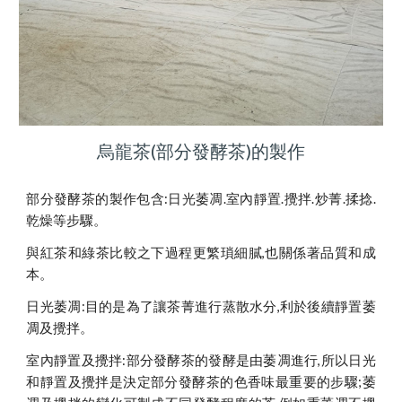
烏龍茶(部分發酵茶)的製作
部分發酵茶的製作包含:日光萎凋.室內靜置.攪拌.炒菁.揉捻.
乾燥等步驟。
與紅茶和綠茶比較之下過程更繁瑣細膩,也關係著品質和成
本。
日光萎凋:目的是為了讓茶菁進行蒸散水分,利於後續靜置萎
凋及攪拌。
室內靜置及攪拌:部分發酵茶的發酵是由萎凋進行,所以日光
和靜置及攪拌是決定部分發酵茶的色香味最重要的步驟;萎