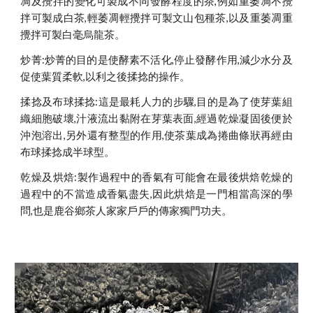
凋及攪拌的變化可製成不同發酵程度的茶,例如重萎凋不攪
拌可製成白茶,輕萎凋輕攪拌可製文山包種茶,以及重萎凋重
攪拌可製白毫烏龍茶。
炒菁:炒菁的目的是使酵素不活化,停止發酵作用,減少水分及
促使葉質柔軟,以利之後揉捻的操作。
揉捻及布球揉捻:這是最耗人力的步驟,目的是為了使芽葉組
織細胞破壞,汁液流出黏附在芽葉表面,經過乾燥凝固後便於
沖泡溶出,另外還有整型的作用,使茶葉成為捲曲條狀再經由
布球揉捻成半球型。
乾燥及烘焙:製作過程中的香氣有可能會在最後烘焙乾燥的
過程中的不當造成香氣盡失,因此烘焙是一門相當高深的學
問,也是鹿谷鄉茶人家家戶戶的傳家獨門功夫。