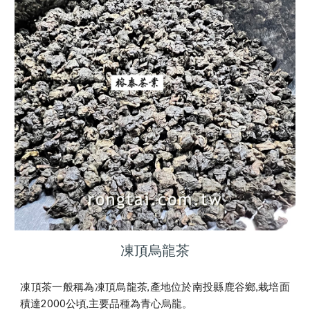
凍頂烏龍茶
凍頂茶一般稱為凍頂烏龍茶,產地位於南投縣鹿谷鄉,栽培面
積達2000公頃,主要品種為青心烏龍。