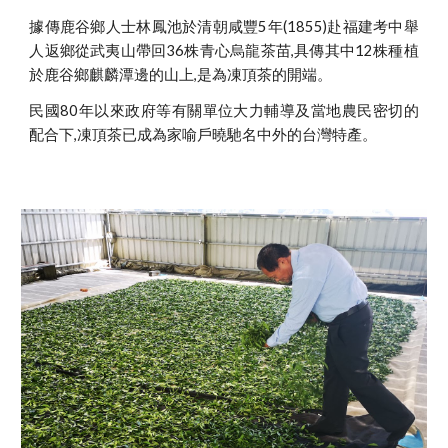
據傳鹿谷鄉人士林鳳池於清朝咸豐5年(1855)赴福建考中舉
人返鄉從武夷山帶回36株青心烏龍茶苗,具傳其中12株種植
於鹿谷鄉麒麟潭邊的山上,是為凍頂茶的開端。
民國80年以來政府等有關單位大力輔導及當地農民密切的
配合下,凍頂茶已成為家喻戶曉馳名中外的台灣特產。