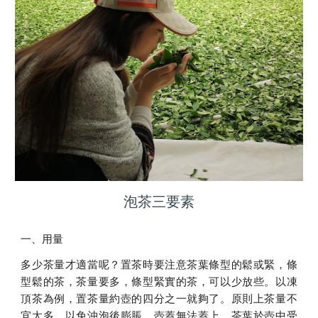
泡茶三要素
一、用量
多少茶量才適當呢？置茶時要注意茶葉條型的鬆或緊，條
型鬆的茶，茶量要多，條型緊實的茶，可以少放些。以凍
頂茶為例，置茶量約壺的四分之一就夠了。原則上茶量不
宜太多，以免沖泡後膨脹，壺蓋無法蓋上，茶葉於壺中受