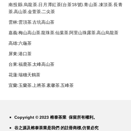
南投縣:烏龍茶.日月潭紅茶(台茶18號).青山茶.凍頂茶.長青
茶.高山茶.金萱茶.二尖茶
雲林:雲頂茶.古坑高山茶
嘉義:梅山高山茶.龍珠茶.仙葉茶.阿里山珠露茶.高山烏龍茶
高雄:六龜茶
屏東:港口茶
台東:福鹿茶.太峰高山茶
花蓮:瑞穗天鶴茶
宜蘭:玉蘭茶.上將茶.素馨茶.五峰茶
Copyright © 2023 榕泰茶業 保留所有權利。
谷之源及榕泰茶業是我們 的註冊商標,仿冒必究