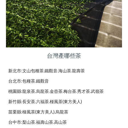
台灣產哪些茶
新北市:文山包種茶.鐵觀音.海山茶.龍壽茶
台北市:包種茶.鐵觀音
桃園縣:龍泉茶.烏龍茶.金壺茶.梅台茶.秀才茶.武嶺茶
新竹縣:長安茶.六福茶.椪風茶(東方美人)
苗栗縣:椪風茶(東方美人).烏龍茶
台中市:梨山茶.福壽山茶.高山茶