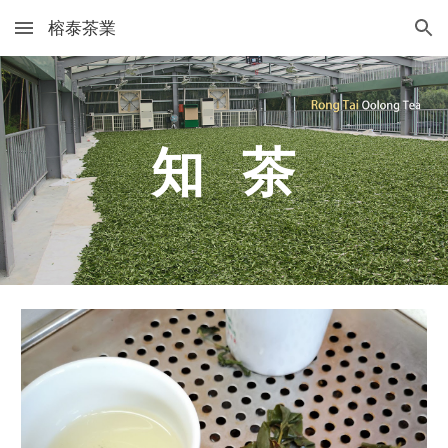
榕泰茶業
Skip to main content
Skip to navigation
知 茶