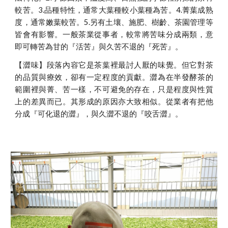
較苦。3.品種特性，通常大葉種較小葉種為苦。4.菁葉成熟
度，通常嫩葉較苦。5.另有土壤、施肥、樹齡、茶園管理等
皆會有影響。一般茶業從事者，較常將苦味分成兩類，意
即可轉苦為甘的『活苦』與久苦不退的『死苦』。
【澀味】段落內容它是茶葉裡最討人厭的味覺。但它對茶
的品質與療效，卻有一定程度的貢獻。澀為在半發酵茶的
範圍裡與菁、苦一樣，不可避免的存在，只是程度與性質
上的差異而已。其形成的原因亦大致相似。從業者有把他
分成『可化退的澀』，與久澀不退的『咬舌澀』。